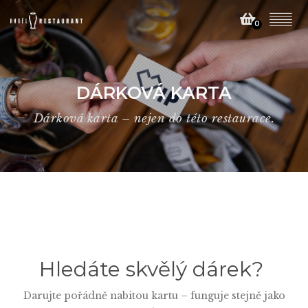
0
DÁRKOVÁ KARTA
Dárková karta – nejen do této restaurace.
Hledáte skvělý dárek?
Darujte pořádně nabitou kartu – funguje stejně jako