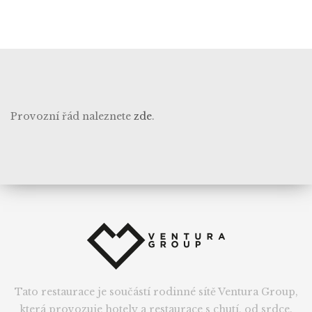
Provozní řád naleznete
zde
.
Tato restaurace je součástí rodinné sítě Ventura Group,
která provozuje hotely a restaurace s chutí, od srdce.