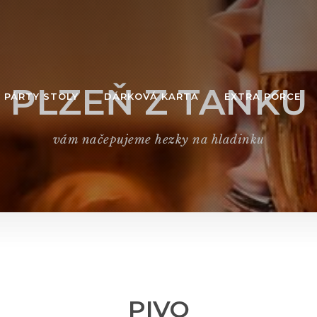
PLZEŇ Z TANKU
PÁRTY STOLY
DÁRKOVÁ KARTA
EXTRA PORCE
vám načepujeme hezky na hladinku
PIVO