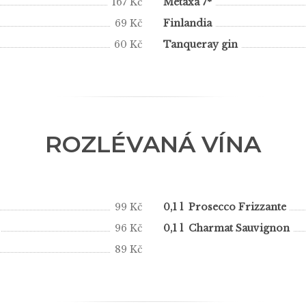
167 Kč
Metaxa 7*
69 Kč
Finlandia
60 Kč
Tanqueray gin
ROZLÉVANÁ VÍNA
99 Kč
0,1 l Prosecco Frizzante
96 Kč
0,1 l Charmat Sauvignon
89 Kč