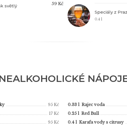
59 Kč
k světlý
Speciály z Pra
0.4 l
NEALKOHOLICKÉ NÁPOJ
ky
95 Kč
0.33 l Rajec voda
17 Kč
0.25 l Red Bull
95 Kč
0.4 l Karafa vody s citrusy