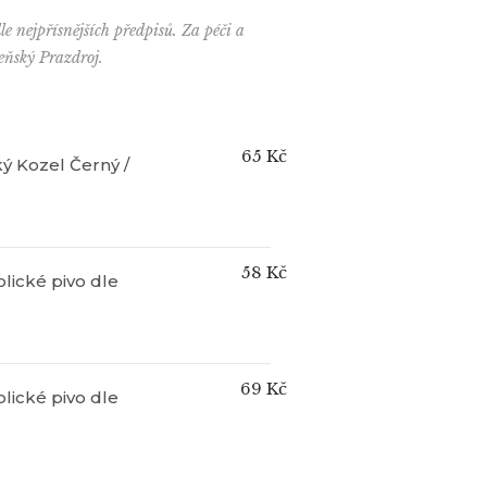
le nejpřísnějších předpisů. Za péči a
eňský Prazdroj.
65 Kč
ý Kozel Černý /
58 Kč
olické pivo dle
69 Kč
olické pivo dle