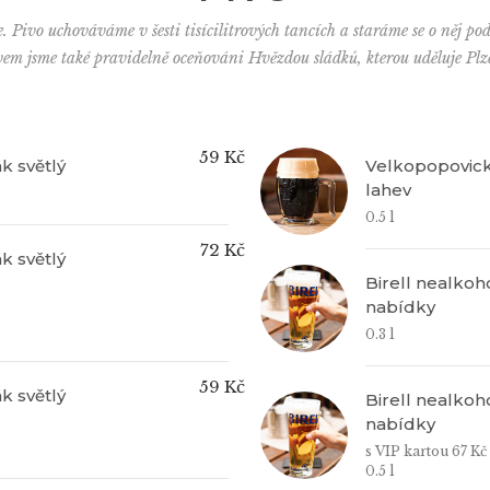
. Pivo uchováváme v šesti tisícilitrových tancích a staráme se o něj pod
vem jsme také pravidelně oceňováni Hvězdou sládků, kterou uděluje Plz
59 Kč
k světlý
Velkopopovick
lahev
0.5 l
72 Kč
k světlý
Birell nealkoh
nabídky
0.3 l
59 Kč
k světlý
Birell nealkoh
nabídky
s VIP kartou 67 Kč
0.5 l