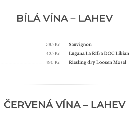
BÍLÁ VÍNA – LAHEV
395 Kč
Sauvignon
425 Kč
Lugana La Rifra DOC Libia
490 Kč
Riesling dry Loosen Mosel
ČERVENÁ VÍNA – LAHEV