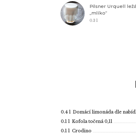
Pilsner Urquell ležá
„mlíko“
0.3 l
0.4 l Domácí limonáda dle nabíd
0.1 l Kofola točená 0,1l
0.1 l Crodino