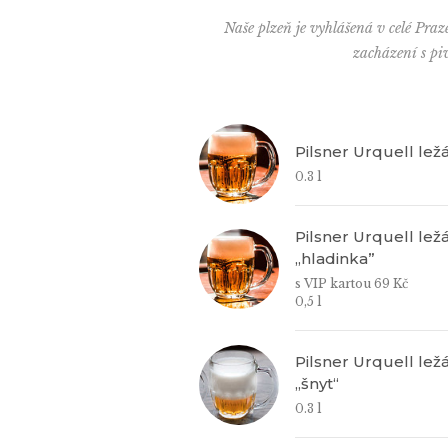
Naše plzeň je vyhlášená v celé Praze
zacházení s pi
Pilsner Urquell ležá
0.3 l
Pilsner Urquell ležá
„hladinka”
s VIP kartou 69 Kč
0,5 l
Pilsner Urquell ležá
„šnyt“
0.3 l