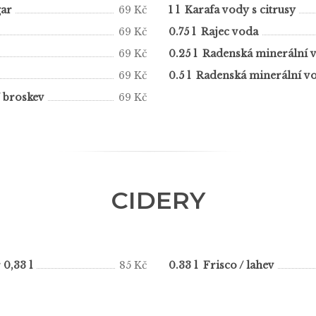
gar
69 Kč
1 l Karafa vody s citrusy
69 Kč
0.75 l Rajec voda
69 Kč
0.25 l Radenská minerální 
69 Kč
0.5 l Radenská minerální v
/ broskev
69 Kč
CIDERY
 0,33 l
85 Kč
0.33 l Frisco / lahev