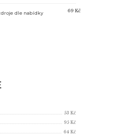
69 Kč
zdroje dle nabídky
E
53 Kč
95 Kč
64 Kč