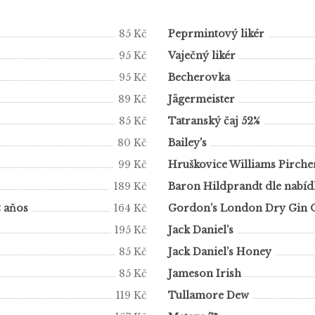
85 Kč
Peprmintový likér
95 Kč
Vaječný likér
95 Kč
Becherovka
89 Kč
Jägermeister
85 Kč
Tatranský čaj 52%
80 Kč
Bailey's
99 Kč
Hruškovice Williams Pirche
189 Kč
Baron Hildprandt dle nabíd
2 aňos
164 Kč
Gordon’s London Dry Gin Or
195 Kč
Jack Daniel’s
85 Kč
Jack Daniel’s Honey
85 Kč
Jameson Irish
119 Kč
Tullamore Dew