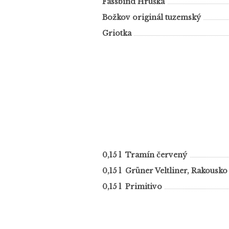
Fassbind Hruška
Božkov originál tuzemský
Griotka
0,15 l Tramín červený
0,15 l Grüner Veltliner, Rakousko
0,15 l Primitivo