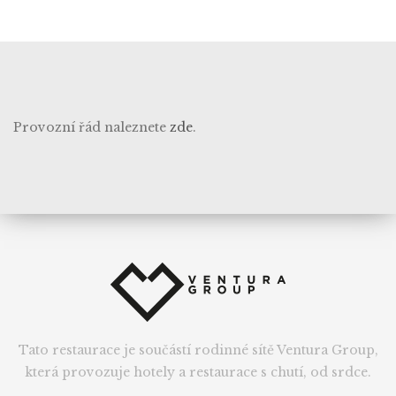
Provozní řád naleznete
zde
.
Tato restaurace je součástí rodinné sítě Ventura Group,
která provozuje hotely a restaurace s chutí, od srdce.