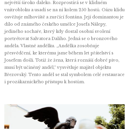
největší široko daleko. Rozprostírá se v klidném
vnitrobloku a usadí se na ní kolem 250 hostů.
Oázu klidu
osvěžuje mlhoviště a zurčící fontána. Její dominantou je
dílo od známého českého umělce Josefa Nálepy,
jediného sochaře, který kdy dostal osobní svolení
portrétovat Salvatora Dalího. Jedná se o bronzového
anděla. Vlastně andělku. „Andělka zosobňuje
přesvědčení, ke kterému jsme během let přátelství s
Josefem došli. Totiž že žena, která roznáší dobré pivo,
musí být učiněný anděl,“ vysvětluje majitel objektu
Březovský. Tento anděl se stal symbolem celé restaurace
i prozákaznického přístupu k hostům.