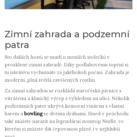
Zimní zahrada a podzemní
patra
Sto dalších hostů se usadí u menších stolečků v
prosklené zimní zahradě. Díky podlahovému topění si
tu návštěvu vychutnáte za jakéhokoli počasí. Zahrada je
moderní, plná světla zavěšených rostlin.
Za zimní zahradou se rozkládá staročeská pivnice s
vitrážemi a klasický výčep s výhledem na ulici. Několik
podzemních pater ukrývá komorní vinárnu s vlastní
barem a
bowling
se dvěma dráhami.
Hned v průchodu
také můžete narazit na legendární nonstop Nudle, ve
kterém si můžete dát čepovanou plzeň i v nejhlubší
noci.