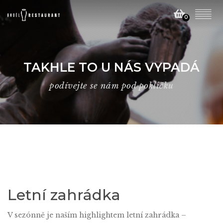
0
TAKHLE TO U NÁS VYPADÁ
podívejte se nám pod pokličku
Letní zahrádka
V sezónně je naším highlightem letní zahrádka –